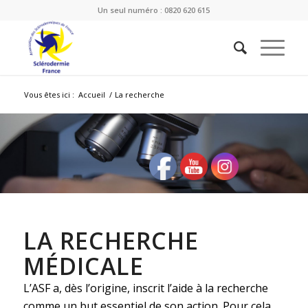
Un seul numéro : 0820 620 615
Vous êtes ici :
Accueil
/
La recherche
LA RECHERCHE
MÉDICALE
L’ASF a, dès l’origine, inscrit l’aide à la recherche
comme un but essentiel de son action. Pour cela,