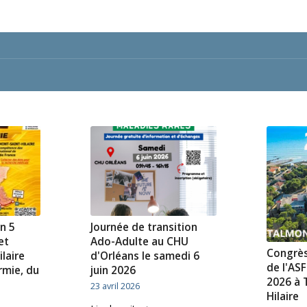
n 5
Journée de transition
et
Ado-Adulte au CHU
Congrès
laire
d'Orléans le samedi 6
de l'ASF
rmie, du
juin 2026
2026 à 
23 avril 2026
Hilaire