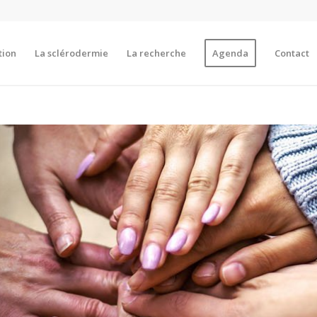
tion
La sclérodermie
La recherche
Agenda
Contact