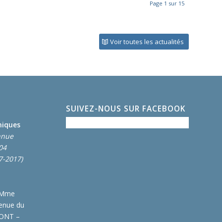
Page 1 sur 15
Voir toutes les actualités
SUIVEZ-NOUS SUR FACEBOOK
miques
nnue
004
7-2017)
 Mme
enue du
MONT –