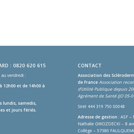
RD : 0820 620 615
CONTACT
au vendredi :
Association des Scléroder
de France
Association reco
 à 12h00
et de 14h00 à
d’Utilité Publique depuis 2
Agrément de Santé (JO 05-0
s lundis, samedis,
Siret 444 319 750 00048
s et jours fériés.
Adresse de gestion
: ASF –
Nathalie GWOZDECKI – 8 av
Collège – 57380 FAULQUE