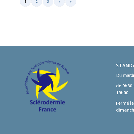
1
2
3
›
»
STANDA
Du mardi 
de 9h30
19h00
Fermé le
dimanche