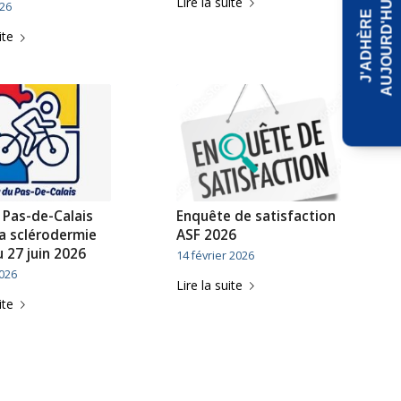
Lire la suite
I
026
J
'
A
D
H
È
R
E
A
U
J
O
U
R
D
'
H
U
ite
 Pas-de-Calais
Enquête de satisfaction
la sclérodermie
ASF 2026
 27 juin 2026
14 février 2026
026
Lire la suite
ite