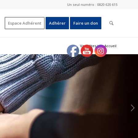
Un seul numéro : 0820 620 615
Espace Adhérent
Adhérer
Faire un don
Vous êtes ici :
Accueil
Suivant