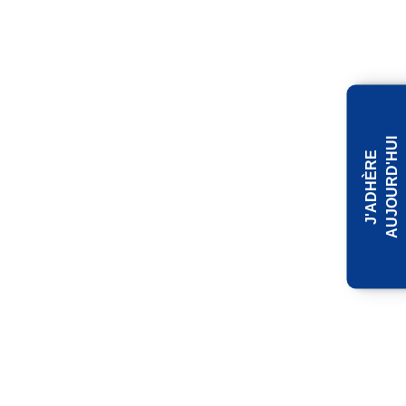
I
J
'
A
D
H
È
R
E
A
U
J
O
U
R
D
'
H
U