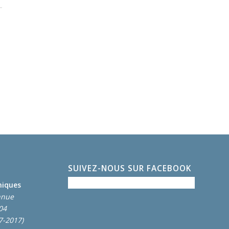
SUIVEZ-NOUS SUR FACEBOOK
miques
nnue
004
7-2017)