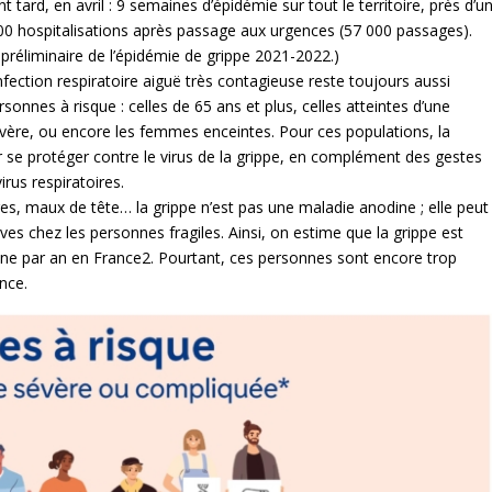
ard, en avril : 9 semaines d’épidémie sur tout le territoire, près d’u
000 hospitalisations après passage aux urgences (57 000 passages).
 préliminaire de l’épidémie de grippe 2021-2022.)
nfection respiratoire aiguë très contagieuse reste toujours aussi
sonnes à risque : celles de 65 ans et plus, celles atteintes d’une
vère, ou encore les femmes enceintes. Pour ces populations, la
 se protéger contre le virus de la grippe, en complément des gestes
irus respiratoires.
res, maux de tête… la grippe n’est pas une maladie anodine ; elle peut
s chez les personnes fragiles. Ainsi, on estime que la grippe est
e par an en France2. Pourtant, ces personnes sont encore trop
nce.