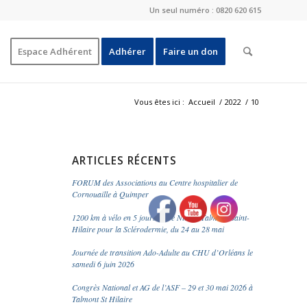
Un seul numéro : 0820 620 615
Espace Adhérent
Adhérer
Faire un don
Vous êtes ici :
Accueil
/
2022
/
10
ARTICLES RÉCENTS
FORUM des Associations au Centre hospitalier de
Cornouaille à Quimper
1200 km à vélo en 5 jours entre Nice et Talmont-Saint-
Hilaire pour la Sclérodermie, du 24 au 28 mai
Journée de transition Ado-Adulte au CHU d’Orléans le
samedi 6 juin 2026
Congrès National et AG de l’ASF – 29 et 30 mai 2026 à
Talmont St Hilaire