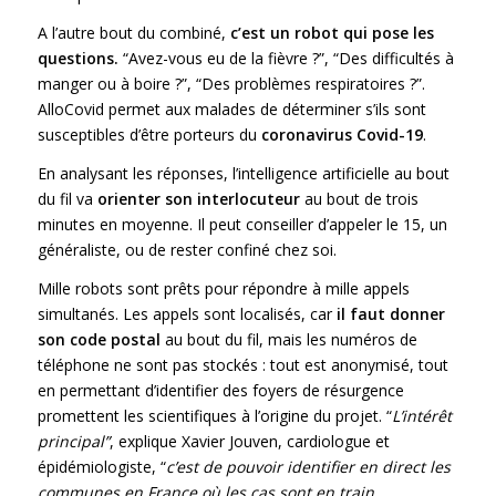
A l’autre bout du combiné,
c’est un robot qui pose les
questions.
“Avez-vous eu de la fièvre ?”, “Des difficultés à
manger ou à boire ?”, “Des problèmes respiratoires ?”.
AlloCovid permet aux malades de déterminer s’ils sont
susceptibles d’être porteurs du
coronavirus Covid-19
.
En analysant les réponses, l’intelligence artificielle au bout
du fil va
orienter son interlocuteur
au bout de trois
minutes en moyenne. Il peut conseiller d’appeler le 15, un
généraliste, ou de rester confiné chez soi.
Mille robots sont prêts pour répondre à mille appels
simultanés. Les appels sont localisés, car
il faut donner
son code postal
au bout du fil, mais les numéros de
téléphone ne sont pas stockés : tout est anonymisé, tout
en permettant d’identifier des foyers de résurgence
promettent les scientifiques à l’origine du projet. “
L’intérêt
principal”
, explique Xavier Jouven, cardiologue et
épidémiologiste, “
c’est de pouvoir identifier en direct les
communes en France où les cas sont en train