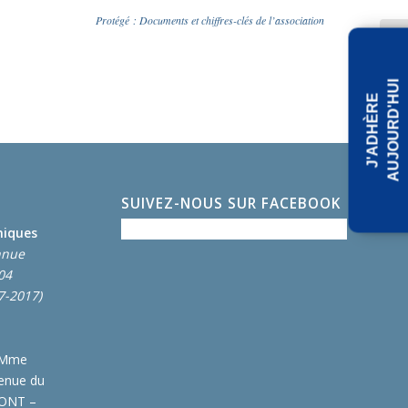
Protégé : Documents et chiffres-clés de l’association
I
J
'
A
D
H
È
R
E
A
U
J
O
U
R
D
'
H
U
SUIVEZ-NOUS SUR FACEBOOK
miques
nnue
004
7-2017)
 Mme
enue du
MONT –