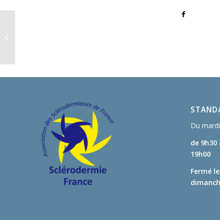
Week-end amical et
musical à Orthez (64) –
13 octobre
STANDA
Du mardi 
de 9h30
19h00
Fermé le
dimanche