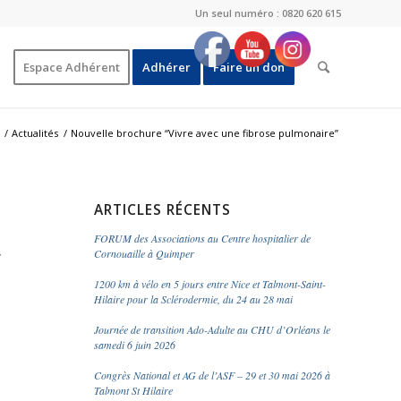
Un seul numéro : 0820 620 615
Espace Adhérent
Adhérer
Faire un don
/
Actualités
/
Nouvelle brochure “Vivre avec une fibrose pulmonaire”
ARTICLES RÉCENTS
FORUM des Associations au Centre hospitalier de
,
Cornouaille à Quimper
1200 km à vélo en 5 jours entre Nice et Talmont-Saint-
Hilaire pour la Sclérodermie, du 24 au 28 mai
Journée de transition Ado-Adulte au CHU d’Orléans le
samedi 6 juin 2026
Congrès National et AG de l’ASF – 29 et 30 mai 2026 à
Talmont St Hilaire