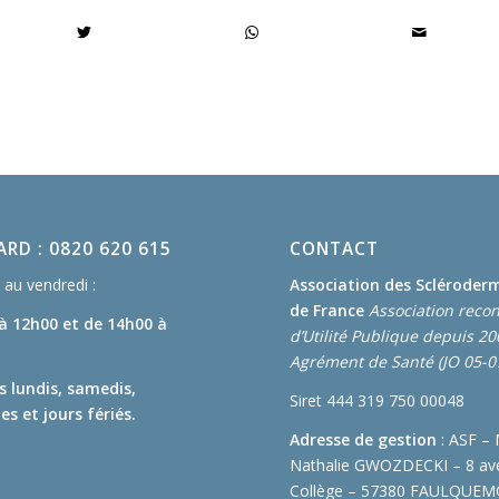
RD : 0820 620 615
CONTACT
au vendredi :
Association des Scléroder
de France
Association reco
 à 12h00
et de 14h00 à
d’Utilité Publique depuis 2
Agrément de Santé (JO 05-0
s lundis, samedis,
Siret 444 319 750 00048
s et jours fériés.
Adresse de gestion
: ASF –
Nathalie GWOZDECKI – 8 av
Collège – 57380 FAULQUE