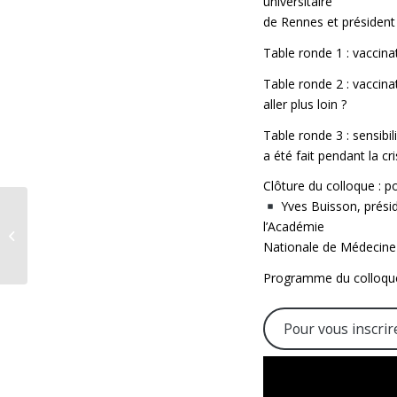
universitaire
de Rennes et président
Table ronde 1 : vaccina
Table ronde 2 : vaccin
aller plus loin ?
Table ronde 3 : sensibil
a été fait pendant la cri
Clôture du colloque : po
Yves Buisson, présid
Une bonne couverture
l’Académie
vaccinale grippe pour
l’hiver 2021-2022 est
Nationale de Médecine
indispensable...
Programme du colloqu
Pour vous inscrir