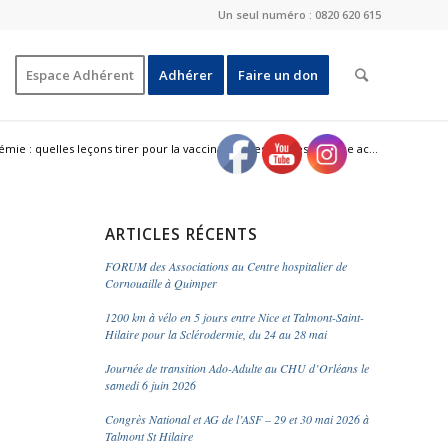
Un seul numéro : 0820 620 615
Espace Adhérent
Adhérer
Faire un don
mie : quelles leçons tirer pour la vaccination des adultes à risque ac...
ARTICLES RÉCENTS
FORUM des Associations au Centre hospitalier de
Cornouaille à Quimper
1200 km à vélo en 5 jours entre Nice et Talmont-Saint-
Hilaire pour la Sclérodermie, du 24 au 28 mai
Journée de transition Ado-Adulte au CHU d’Orléans le
samedi 6 juin 2026
Congrès National et AG de l’ASF – 29 et 30 mai 2026 à
Talmont St Hilaire