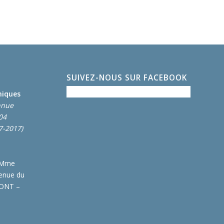
SUIVEZ-NOUS SUR FACEBOOK
miques
nnue
004
7-2017)
 Mme
enue du
MONT –