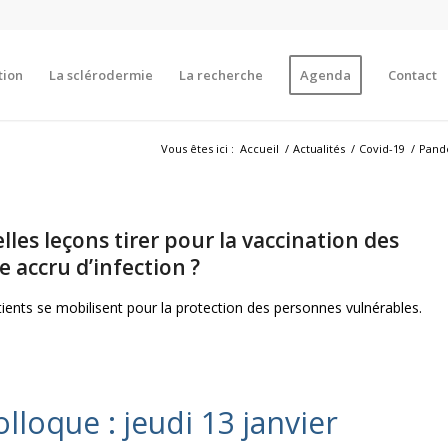
tion
La sclérodermie
La recherche
Agenda
Contact
Vous êtes ici :
Accueil
/
Actualités
/
Covid-19
/
Pandé
les leçons tirer pour la vaccination des
e accru d’infection ?
ients se mobilisent pour la protection des personnes vulnérables.
olloque : jeudi 13 janvier