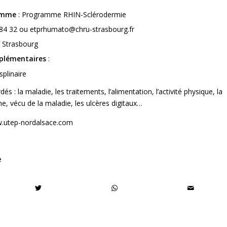
ramme
: Programme RHIN-Sclérodermie
 84 32 ou
etprhumato@chru-strasbourg.fr
 Strasbourg
plémentaires
:
splinaire
s : la maladie, les traitements, l’alimentation, l’activité physique, la
ne, vécu de la maladie, les ulcères digitaux…
.utep-nordalsace.com
e