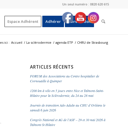
Un seul numéro : 0820 620 615
Espace Adhérent
Adhérer
Faire un don
s ici :
Accueil
/
La sclérodermie
/
agenda ETP
/
CHRU de Strasbourg
ARTICLES RÉCENTS
FORUM des Associations au Centre hospitalier de
Cornouaille à Quimper
1200 km à vélo en 5 jours entre Nice et Talmont-Saint-
Hilaire pour la Sclérodermie, du 24 au 28 mai
Journée de transition Ado-Adulte au CHU d’Orléans le
samedi 6 juin 2026
Congrès National et AG de l’ASF – 29 et 30 mai 2026 à
Talmont St Hilaire