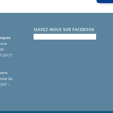
SUIVEZ-NOUS SUR FACEBOOK
miques
nnue
004
7-2017)
 Mme
enue du
MONT –