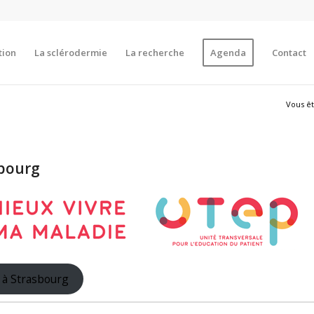
tion
La sclérodermie
La recherche
Agenda
Contact
Vous ête
bourg
 à Strasbourg