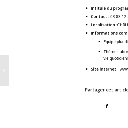
Intitulé du prog
Contact
: 03 88 12
Localisation
:CHRU
Informations com
Equipe pluridi
Thèmes abordé
vie quotidien
Site internet :
www
Autour du rein
Partager cet articl