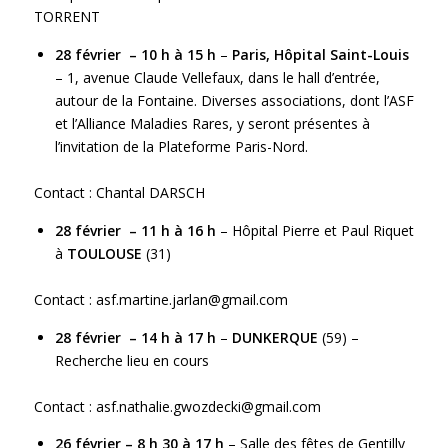
TORRENT
28 février – 10 h à 15 h
–
Paris, Hôpital Saint-Louis
– 1, avenue Claude Vellefaux, dans le hall d’entrée,
autour de la Fontaine. Diverses associations, dont l’ASF
et l’Alliance Maladies Rares, y seront présentes à
l’invitation de la Plateforme Paris-Nord.
Contact : Chantal DARSCH
28 février – 11 h à 16 h
– Hôpital Pierre et Paul Riquet
à
TOULOUSE
(31)
Contact :
asf.martine.jarlan@gmail.com
28 février – 14 h à 17 h
–
DUNKERQUE
(59) –
Recherche lieu en cours
Contact :
asf.nathalie.gwozdecki@gmail.com
26 février – 8 h 30 à 17 h
– Salle des fêtes de Gentilly