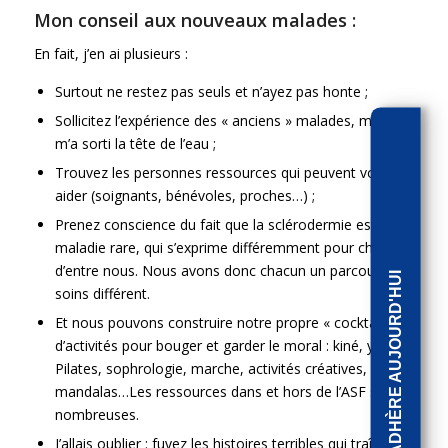
Mon conseil aux nouveaux malades :
En fait, j’en ai plusieurs :
Surtout ne restez pas seuls et n’ayez pas honte ;
Sollicitez l’expérience des « anciens » malades, moi cela
m’a sorti la tête de l’eau ;
Trouvez les personnes ressources qui peuvent vous
aider (soignants, bénévoles, proches…) ;
Prenez conscience du fait que la sclérodermie est une
maladie rare, qui s’exprime différemment pour chacun
d’entre nous. Nous avons donc chacun un parcours de
J'ADHÈRE AUJOURD'HUI
soins différent.
Et nous pouvons construire notre propre « cocktail »
d’activités pour bouger et garder le moral : kiné, yoga,
Pilates, sophrologie, marche, activités créatives,
mandalas…Les ressources dans et hors de l’ASF sont
nombreuses.
J’allais oublier : fuyez les histoires terribles qui traînent